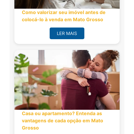
Como valorizar seu imóvel antes de
colocá-lo à venda em Mato Grosso
LER MAIS
Casa ou apartamento? Entenda as
vantagens de cada opção em Mato
Grosso