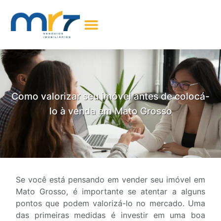
Encontre seu Imóvel
Comprar Imóveis
Sobre Nós
Meus Favoritos
Como valorizar seu imóvel antes de colocá-
lo à venda em Mato Grosso
Se você está pensando em vender seu imóvel em
Mato Grosso, é importante se atentar a alguns
pontos que podem valorizá-lo no mercado. Uma
das primeiras medidas é investir em uma boa