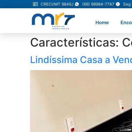
CRECI/MT 9846J
(66) 99984-7747
Seg 
Home
Enco
Características:
C
Lindíssima Casa a Ve