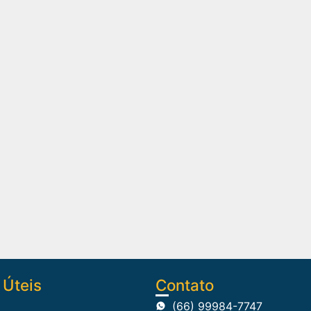
 Úteis
Contato
(66) 99984-7747