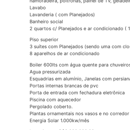
namoradeira, poltronas, painel de TV, geladei
Lavabo
Lavanderia ( com Planejados)
Banheiro social
2 quartos c/ Planejados e ar condicionado ( 
Piso superior
3 suítes com Planejados (sendo uma com clo
8 aparelhos de ar condicionado
Boiler 600lts com água quente para chuveir
Agua pressurizada
Esquadrias em alumínio, Janelas com persia
Portas internas brancas de pvc
Porta de entrada com fechadura eletrônica
Piscina com aquecedor
Pergolado coberto.
Plantas ornamentais nos vasos e no corredor
Energia Solar 1.000kw/mês