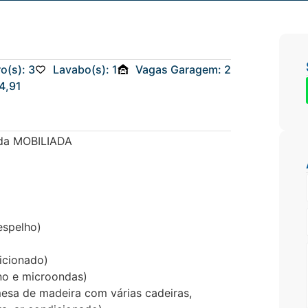
o(s): 3
Lavabo(s): 1
Vagas Garagem: 2
4,91
oda MOBILIADA
espelho)
dicionado)
no e microondas)
mesa de madeira com várias cadeiras,