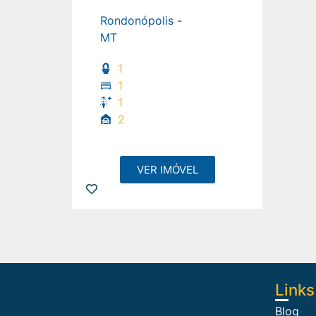
Rondonópolis
-
MT
1
1
1
2
VER IMÓVEL
Links
Blog