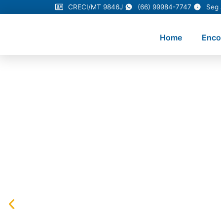
CRECI/MT 9846J
(66) 99984-7747
Seg 
Home
Enco