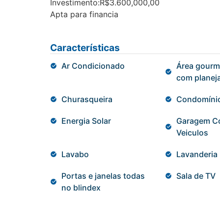
Investimento:R$3.600,000,00
Apta para financia
Características
Ar Condicionado
Área gourm
com planej
Churasqueira
Condomíni
Energia Solar
Garagem Co
Veiculos
Lavabo
Lavanderia
Portas e janelas todas
Sala de TV
no blindex