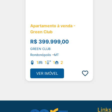
Apartamento à venda -
Green Club
R$ 399.999,00
GREEN CLUB
-
Rondonópolis
MT
1
1
1
2
VER IMÓVEL
Links