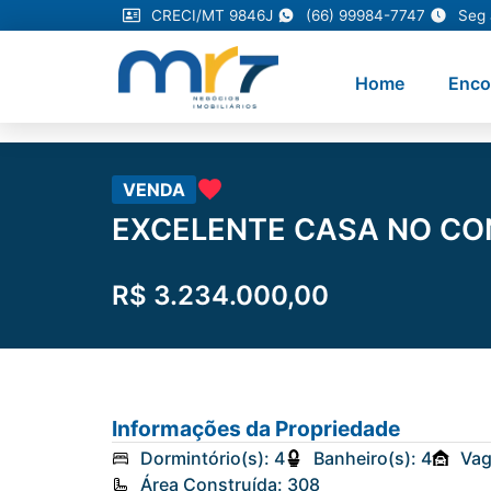
CRECI/MT 9846J
(66) 99984-7747
Seg 
Home
Enco
VENDA
EXCELENTE CASA NO CO
R$ 3.234.000,00
Informações da Propriedade
Dormintório(s): 4
Banheiro(s): 4
Vag
Área Construída: 308