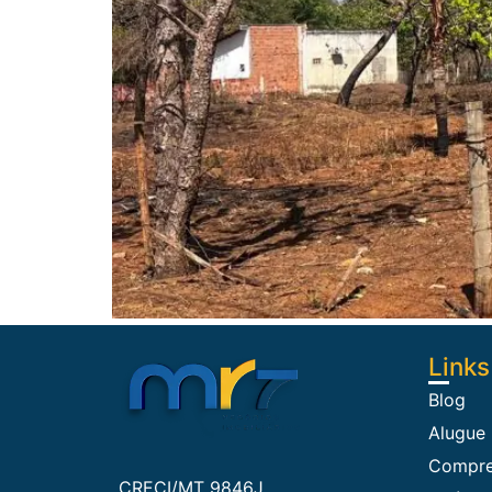
Links
Blog
Alugue
Compre
CRECI/MT 9846J