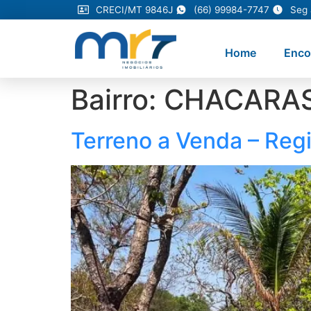
CRECI/MT 9846J
(66) 99984-7747
Seg 
Home
Enco
Bairro:
CHACARAS
Terreno a Venda – Reg