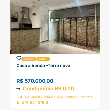
VENDA
CASA
Casa a Venda -Terra nova
R$ 570.000,00
Condomínio R$ 0,00
,
-
CONDONOMINIO TERRA NOVA
Rondonópolis
MT
2
2
2
2