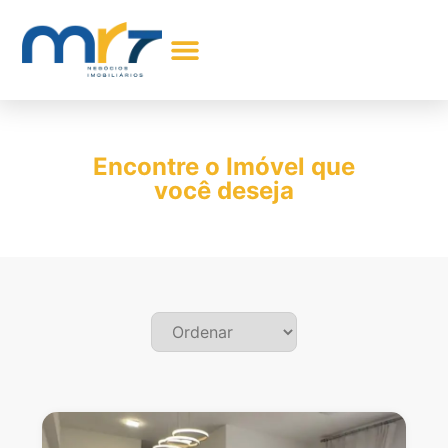
Encontre seu Imóvel
Comprar Imóveis
Sobre Nós
Meus Favoritos
Encontre o Imóvel que
você deseja