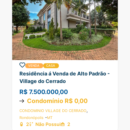
VENDA
CASA
Residência á Venda de Alto Padrão -
Village do Cerrado
R$ 7.500.000,00
Condomínio R$ 0,00
,
CONDOMINIO VILLAGE DO CERRADO
-
Rondonópolis
MT
2
Não Possui
2