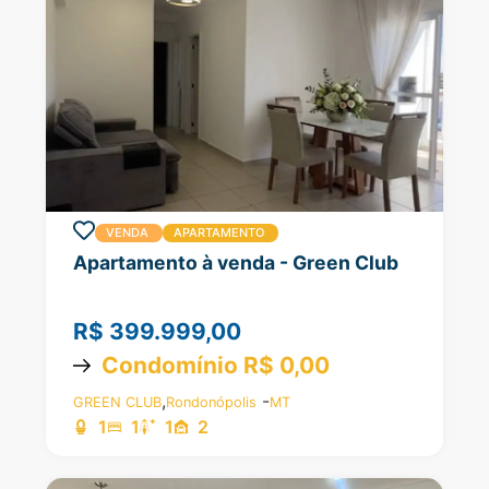
VENDA
APARTAMENTO
Apartamento à venda - Green Club
R$ 399.999,00
Condomínio R$ 0,00
,
-
GREEN CLUB
Rondonópolis
MT
1
1
1
2