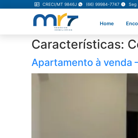
CRECI/MT 9846J
(66) 99984-7747
Seg 
Home
Enco
Características:
C
Apartamento à venda 